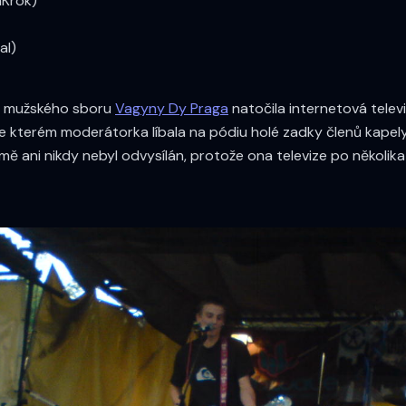
nKrok)
al)
ho mužského sboru
Vagyny Dy Praga
natočila internetová tele
e kterém moderátorka líbala na pódiu holé zadky členů kapely
ě ani nikdy nebyl odvysílán, protože ona televize po několika