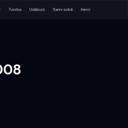
y
Tvorba
Události
Sami sobě
Herci
008