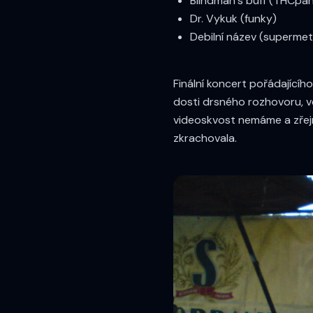
Blindman´s buff (THCpa
Dr. Vykuk (funky)
Debilní název (supermet
Finální koncert pořádající
dosti drsného rozhovoru, v
videoskvost nemáme a zřejm
zkrachovala.