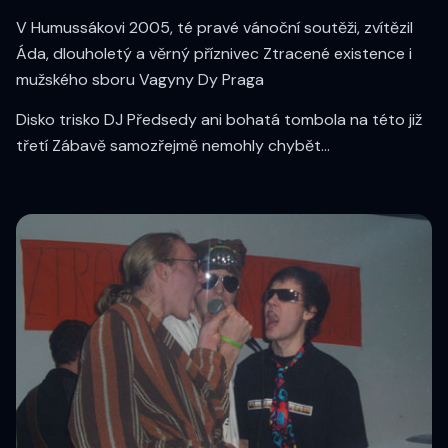
V Humussákovi 2005, té pravé vánoční soutěži, zvítězil
Áda, dlouholetý a věrný příznivec Ztracené existence i
mužského sboru Vagyny Dy Praga
Disko trisko DJ Předsedy ani bohatá tombola na této již
třetí Zábavě samozřejmě nemohly chybět...