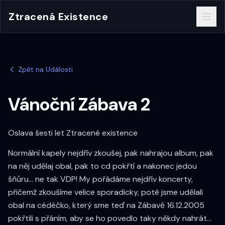
Ztracená Existence
Zpět na Události
Vánoční Zábava 2
Oslava šesti let Ztracené existence
Normální kapely nejdřív zkoušej, pak nahrajou album, pak
na něj udělaj obal, pak to cd pokřtí a nakonec jedou
šňůru... ne tak VDP! My pořádáme nejdřív koncerty,
přičemž zkoušíme velice sporadicky, poté jsme udělali
obal na cédéčko, který sme teď na Zábavě 16.12.2005
pokřtili s přáním, aby se ho povedlo taky někdy nahrát...