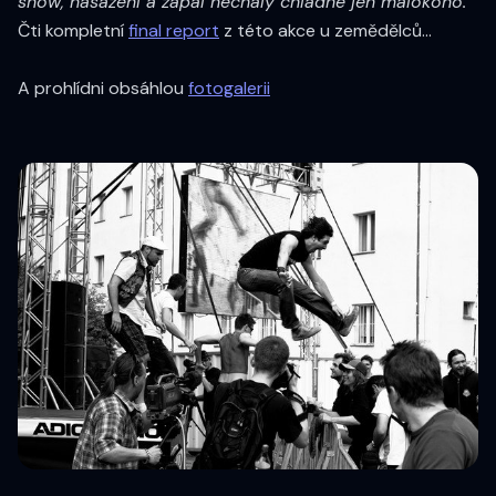
show, nasazení a zápal nechaly chladné jen málokoho."
Čti kompletní
final report
z této akce u zemědělců...
A prohlídni obsáhlou
fotogalerii