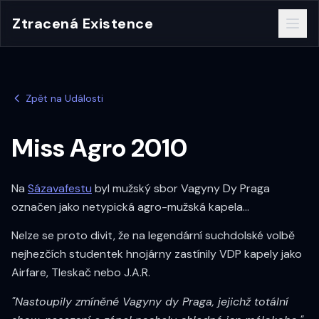
Ztracená Existence
Zpět na Události
Miss Agro 2010
Na
Sázavafestu
byl mužský sbor Vagyny Dy Praga
označen jako netypická agro-mužská kapela...
Nelze se proto divit, že na legendární suchdolské volbě
nejhezčích studentek hnojárny zastínily VDP kapely jako
Airfare, Tleskač nebo J.A.R.
"Nastoupily zmíněné Vagyny dy Praga, jejichž totální