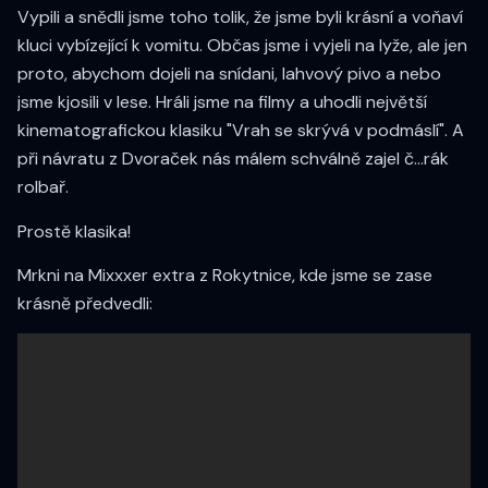
Vypili a snědli jsme toho tolik, že jsme byli krásní a voňaví
kluci vybízející k vomitu. Občas jsme i vyjeli na lyže, ale jen
proto, abychom dojeli na snídani, lahvový pivo a nebo
jsme kjosili v lese. Hráli jsme na filmy a uhodli největší
kinematografickou klasiku "Vrah se skrývá v podmáslí". A
při návratu z Dvoraček nás málem schválně zajel č...rák
rolbař.
Prostě klasika!
Mrkni na Mixxxer extra z Rokytnice, kde jsme se zase
krásně předvedli: