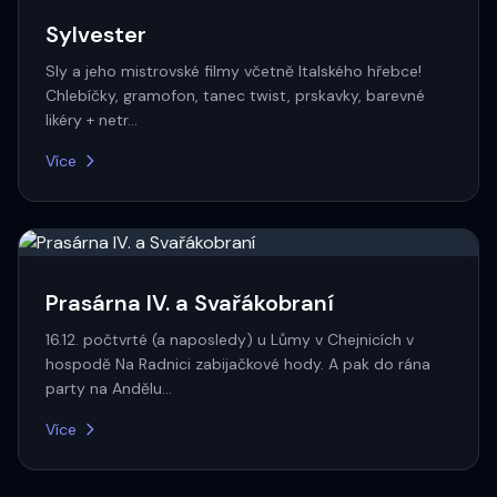
Sylvester
Sly a jeho mistrovské filmy včetně Italského hřebce!
Chlebíčky, gramofon, tanec twist, prskavky, barevné
likéry + netr…
Více
Prasárna IV. a Svařákobraní
16.12. počtvrté (a naposledy) u Lůmy v Chejnicích v
hospodě Na Radnici zabijačkové hody. A pak do rána
party na Andělu…
Více