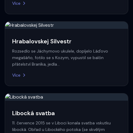
Více
Hrabalovskej Silvestr
Rozsedlo se Jáchymovo ukulele, dopíjelo Láďovo
megašáňo, fotilo se s Kozym, vypustil se balón
přátelství Braníka, jedla…
Více
Libocká svatba
11. července 2015 se v Liboci konala svatba vskutku
libocká. Obřad u Libockého potoka (se skvělým