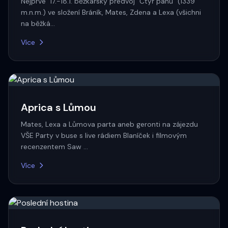
Nejprve 17.-18.1. běžkařský předvoj "Čtyř pánů" (1339
m.n.m.) ve složení Bráník, Mates, Zdena a Lexa (všichni
na běžká…
Více
Aprica s Lůmou
Mates, Lexa a Lůmova parta aneb geronti na zájezdu
VŠE Party v buse s live rádiem Blaníček i filmovým
recenzentem Saw …
Více