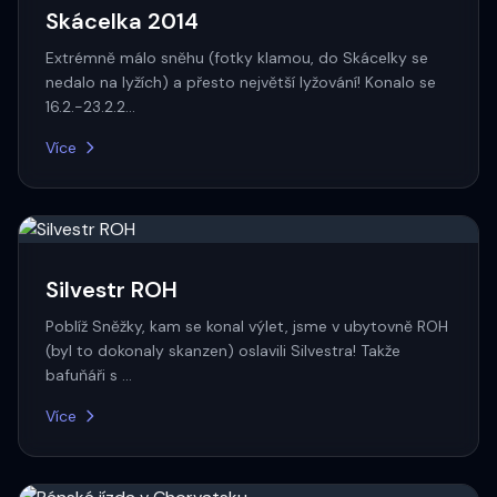
Skácelka 2014
Extrémně málo sněhu (fotky klamou, do Skácelky se
nedalo na lyžích) a přesto největší lyžování! Konalo se
16.2.-23.2.2…
Více
Silvestr ROH
Poblíž Sněžky, kam se konal výlet, jsme v ubytovně ROH
(byl to dokonaly skanzen) oslavili Silvestra! Takže
bafuňáři s …
Více