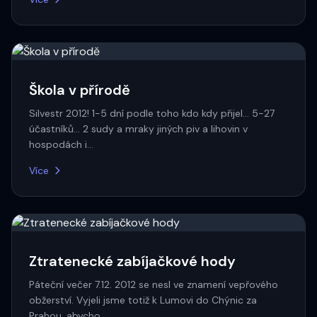
Škola v přírodě
Silvestr 2012! 1-5 dní podle toho kdo kdy přijel... 5-27
účastníků... 2 sudy a mraky jiných piv a lihovin v
hospodách i…
Více
Ztratenecké zabíjačkové hody
Páteční večer 7.12. 2012 se nesl ve znamení vepřového
obžerství. Vyjeli jsme totiž k Lumovi do Chýnic za
Prahou, abycho…