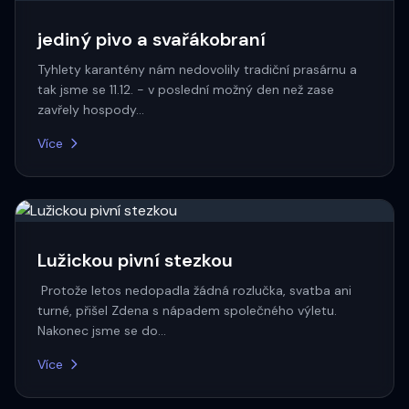
jediný pivo a svařákobraní
Tyhlety karantény nám nedovolily tradiční prasárnu a
tak jsme se 11.12. - v poslední možný den než zase
zavřely hospody…
Více
Lužickou pivní stezkou
Protože letos nedopadla žádná rozlučka, svatba ani
turné, přišel Zdena s nápadem společného výletu.
Nakonec jsme se do…
Více