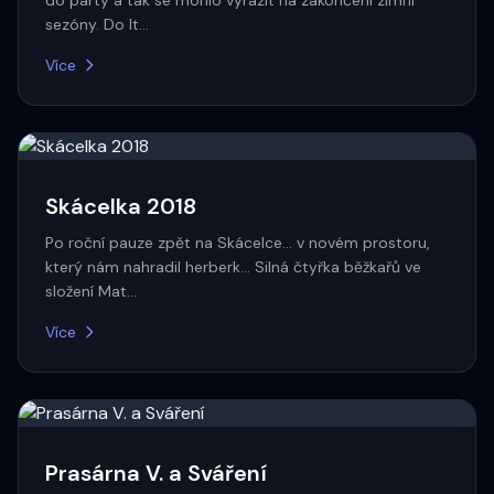
do party a tak se mohlo vyrazit na zakončení zimní
sezóny. Do It…
Více
Skácelka 2018
Po roční pauze zpět na Skácelce... v novém prostoru,
který nám nahradil herberk... Silná čtyřka běžkařů ve
složení Mat…
Více
Prasárna V. a Sváření