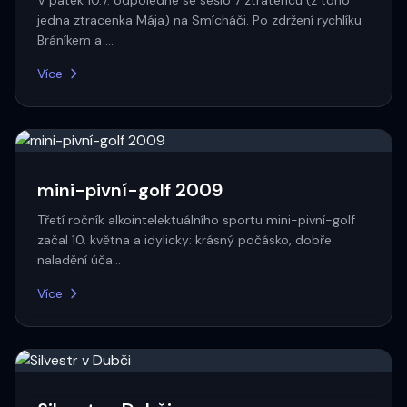
V pátek 10.7. odpoledne se sešlo 7 ztratenců (z toho
jedna ztracenka Mája) na Smícháči. Po zdržení rychlíku
Bráníkem a …
Více
mini-pivní-golf 2009
Třetí ročník alkointelektuálního sportu mini-pivní-golf
začal 10. května a idylicky: krásný počásko, dobře
naladění úča…
Více