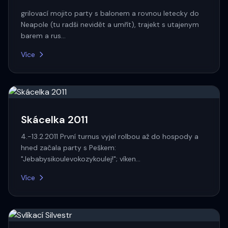
grilovací mojito party s balonem a rovnou letecky do
Neapole (tu radši nevidět a umřít), trajekt s utajenym
barem a rus…
Více
Skácelka 2011
4.-13.2.2011 První turnus vyjel rolbou až do hospody a
hned začala party s Peškem:
"Jebabysikoulevokozykoulej!"; víken…
Více